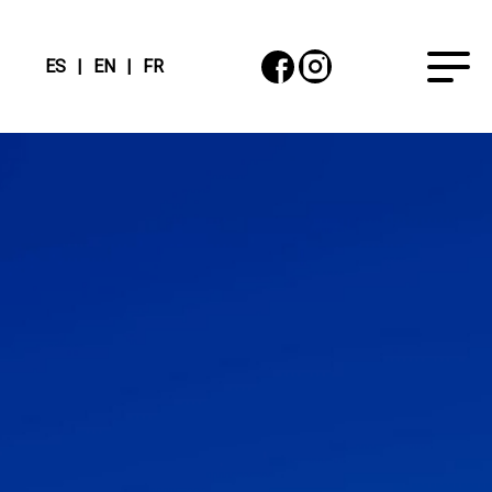
ES
EN
FR